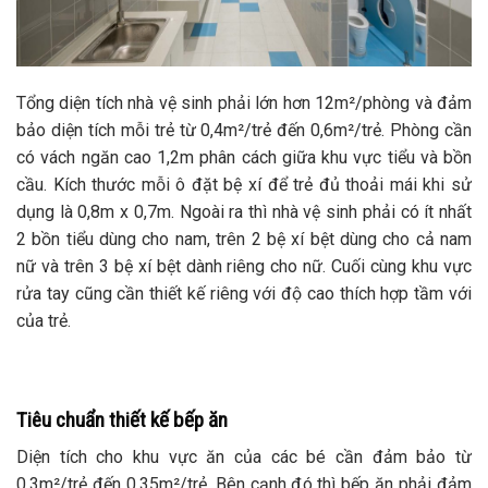
Tổng diện tích nhà vệ sinh phải lớn hơn 12m²/phòng và đảm
bảo diện tích mỗi trẻ từ 0,4m²/trẻ đến 0,6m²/trẻ. Phòng cần
có vách ngăn cao 1,2m phân cách giữa khu vực tiểu và bồn
cầu. Kích thước mỗi ô đặt bệ xí để trẻ đủ thoải mái khi sử
dụng là 0,8m x 0,7m. Ngoài ra thì nhà vệ sinh phải có ít nhất
2 bồn tiểu dùng cho nam, trên 2 bệ xí bệt dùng cho cả nam
nữ và trên 3 bệ xí bệt dành riêng cho nữ. Cuối cùng khu vực
rửa tay cũng cần thiết kế riêng với độ cao thích hợp tầm với
của trẻ.
Tiêu chuẩn thiết kế bếp ăn
Diện tích cho khu vực ăn của các bé cần đảm bảo từ
0,3m²/trẻ đến 0,35m²/trẻ. Bên cạnh đó thì bếp ăn phải đảm