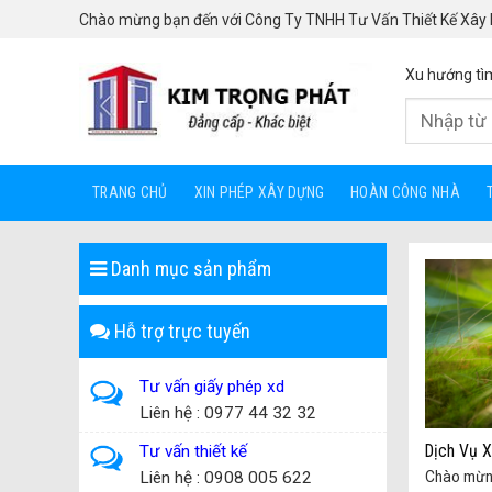
Skip
Chào mừng bạn đến với Công Ty TNHH Tư Vấn Thiết Kế Xây
to
content
Xu hướng tì
TRANG CHỦ
XIN PHÉP XÂY DỰNG
HOÀN CÔNG NHÀ
Danh mục sản phẩm
Hỗ trợ trực tuyến
Tư vấn giấy phép xd
Liên hệ : 0977 44 32 32
Dịch Vụ X
Tư vấn thiết kế
Chào mừn
Liên hệ : 0908 005 622