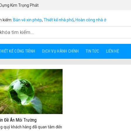
 Dựng Kim Trọng Phát
m kiếm:
Bản vẽ xin phép
,
Thiết kế nhà phố
,
Hoàn công nhà ở
THIẾT KẾ CÔNG TRÌNH
DỊCH VỤ HÀNH CHÍNH
TIN TỨC
LIÊN HỆ
in Đề Án Môi Trường
g quý khách hàng đã quan tâm đến