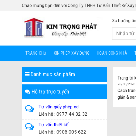
Skip
Chào mừng bạn đến với Công Ty TNHH Tư Vấn Thiết Kế Xây
to
content
Xu hướng tì
TRANG CHỦ
XIN PHÉP XÂY DỰNG
HOÀN CÔNG NHÀ
Danh mục sản phẩm
Trang trí
26/03/2020
Cách tran
Hỗ trợ trực tuyến
giản & san
Tư vấn giấy phép xd
Liên hệ : 0977 44 32 32
Tư vấn thiết kế
Liên hệ : 0908 005 622