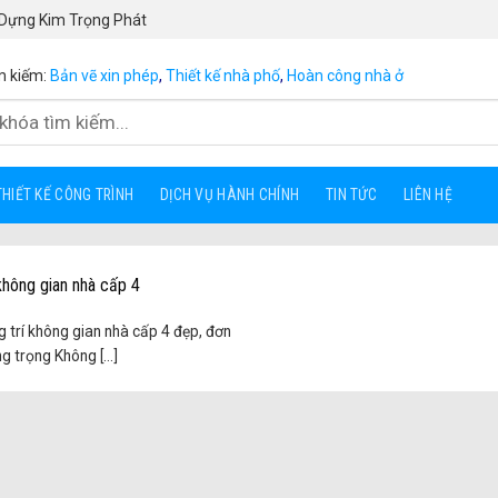
 Dựng Kim Trọng Phát
m kiếm:
Bản vẽ xin phép
,
Thiết kế nhà phố
,
Hoàn công nhà ở
THIẾT KẾ CÔNG TRÌNH
DỊCH VỤ HÀNH CHÍNH
TIN TỨC
LIÊN HỆ
 không gian nhà cấp 4
g trí không gian nhà cấp 4 đẹp, đơn
g trọng Không [...]