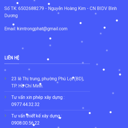
Số TK: 6502688279 - Nguyễn Hoàng Kim - CN BIDV Bình
Dương
Email: kimtrongphat@gmail.com
LIÊN HỆ
23 lê Thị trung, phường Phú Lợi (BD),
TP. Hồ Chí Minh.
Tư vấn xin phép xây dựng :
0977.44.32.32
Tư vấn thiết kế xây dựng :
0908.00.56.22