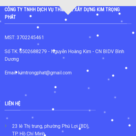
CÔNG TY TNHH DỊCH VỤ THIẾT KẾ XÂY DỰNG KIM TRỌNG
PHÁT
MST: 3702245461
Số TK: 6502688279 - Nguyễn Hoàng Kim - CN BIDV Bình
Dương
Email: kimtrongphat@gmail.com
LIÊN HỆ
23 lê Thị trung, phường Phú Lợi (BD),
TP. Hồ Chí Minh.