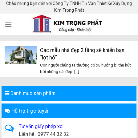
Skip
Chào mừng bạn đến với Công Ty TNHH Tư Vấn Thiết Kế Xây Dựng
Kim Trọng Phát
to
content
Các mẫu nhà đẹp 2 tầng sẽ khiến bạn
“lọt hố”
Con người chúng ta thường có xu hướng bị thu hút
bởi những cái đẹp. [...]
Danh mục sản phẩm
Hỗ trợ trực tuyến
Tư vấn giấy phép xd
Liên hệ : 0977 44 32 32