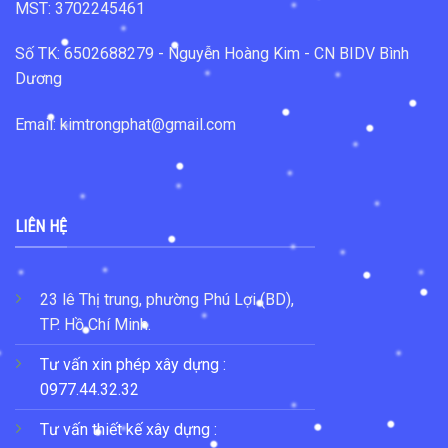
MST: 3702245461
Số TK: 6502688279 - Nguyễn Hoàng Kim - CN BIDV Bình
Dương
Email: kimtrongphat@gmail.com
LIÊN HỆ
23 lê Thị trung, phường Phú Lợi (BD),
TP. Hồ Chí Minh.
Tư vấn xin phép xây dựng :
0977.44.32.32
Tư vấn thiết kế xây dựng :