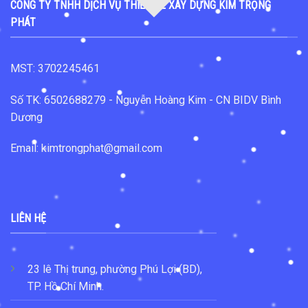
CÔNG TY TNHH DỊCH VỤ THIẾT KẾ XÂY DỰNG KIM TRỌNG
PHÁT
MST: 3702245461
Số TK: 6502688279 - Nguyễn Hoàng Kim - CN BIDV Bình
Dương
Email: kimtrongphat@gmail.com
LIÊN HỆ
23 lê Thị trung, phường Phú Lợi (BD),
TP. Hồ Chí Minh.